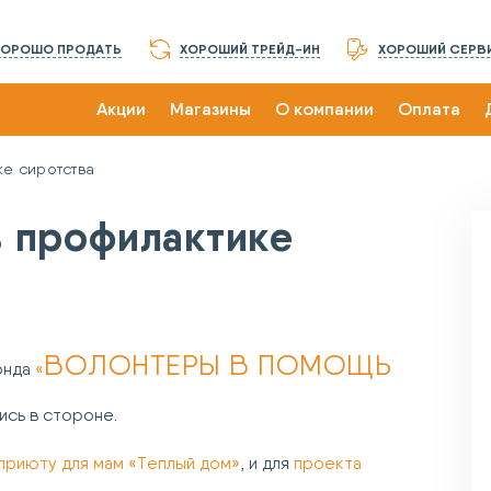
ХОРОШО ПРОДАТЬ
ХОРОШИЙ ТРЕЙД-ИН
ХОРОШИЙ СЕРВ
Акции
Магазины
О компании
Оплата
ке сиротства
в профилактике
ВОЛОНТЕРЫ В ПОМОЩЬ
онда
«
ись в стороне.
приюту для мам «Теплый дом»
, и для
проекта