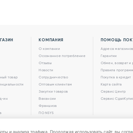
ГАЗИН
КОМПАНИЯ
ПОМОЩЬ ПОК
О компании
Адреса магазино
Осознанное потребление
Гарантии
Отзывы
Обмен, возврат и
Новости
Правила программ
ный товар
Сотрудничество
Покупка в кредит
енциальности
Оптовым клиентам
Карта сайта
Закупки товаров
Сервис Центр
д-ин
Вакансии
Сервис СдалКупи
Франшиза
а
ПО NSYS
боты и анализа трафика. Продолжая использовать сайт, вы согл