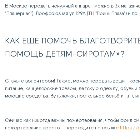
В Москве передать ненужный аппарат можно в 3х магазинах
"Планерная"), Профсоюзная ул.129А (ТЦ "Принц Плаза") и пр. 
КАК ЕЩЕ ПОМОЧЬ
БЛАГОТВОРИТ
ПОМОЩЬ ДЕТЯМ-СИРОТАМ»?
Станьте волонтером! Также, можно передать вещи - кос
питание, канцелярские товары, детскую одежду, обувь и
моющие средства, бутылочки, постельное бельё и т.п.), и
Сейчас как никогда важны пожертвования, чтобы фонд см
пожертвование просто – переходите по ссылке
https://