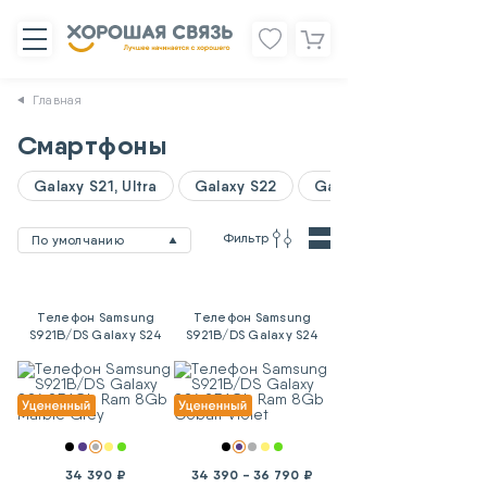
Главная
Смартфоны
Galaxy S21, Ultra
Galaxy S22
Galaxy A06
Фильтр
По умолчанию
Телефон Samsung
Телефон Samsung
S921B/DS Galaxy S24
S921B/DS Galaxy S24
256Gb Ram 8Gb Marble
256Gb Ram 8Gb Cobalt
Grey
Violet
34 390 ₽
34 390 - 36 790 ₽