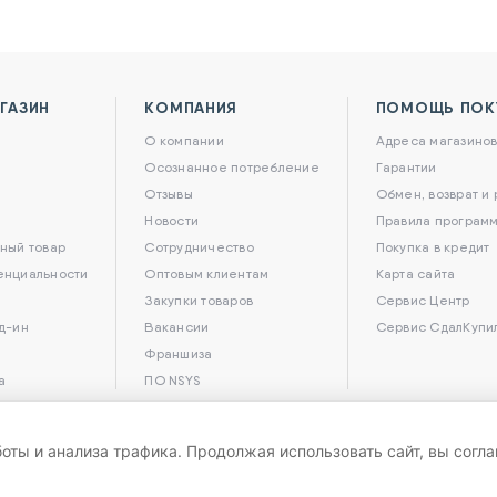
ГАЗИН
КОМПАНИЯ
ПОМОЩЬ ПОК
О компании
Адреса магазино
Осознанное потребление
Гарантии
Отзывы
Обмен, возврат и
Новости
Правила программ
ный товар
Сотрудничество
Покупка в кредит
енциальности
Оптовым клиентам
Карта сайта
Закупки товаров
Сервис Центр
д-ин
Вакансии
Сервис СдалКупи
Франшиза
а
ПО NSYS
боты и анализа трафика. Продолжая использовать сайт, вы согл