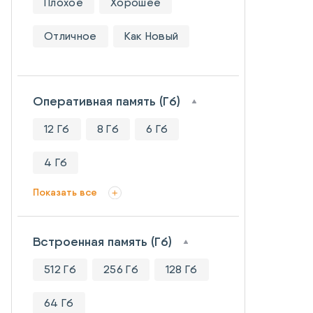
Плохое
Хорошее
Отличное
Как Новый
Оперативная память (Гб)
12 Гб
8 Гб
6 Гб
4 Гб
Показать все
Встроенная память (Гб)
512 Гб
256 Гб
128 Гб
64 Гб