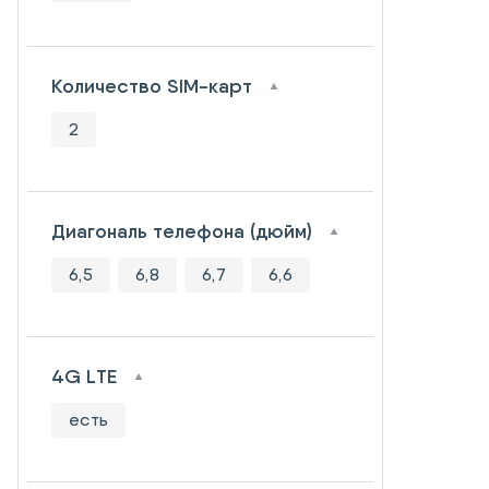
Количество SIM-карт
2
Диагональ телефона (дюйм)
6,5
6,8
6,7
6,6
4G LTE
есть