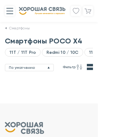
Смартфоны
Смартфоны POCO X4
11T / 11T Pro
Redmi 10 / 10C
11 Lite
Фильтр
По умолчанию