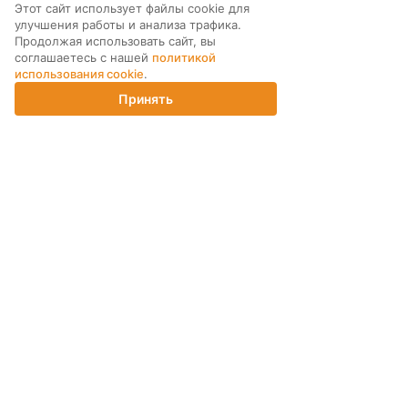
Этот сайт использует файлы cookie для
улучшения работы и анализа трафика.
МЫ В СОЦ. СЕТЯХ
Продолжая использовать сайт, вы
соглашаетесь с нашей
политикой
использования cookie
.
Принять
Главная
Каталог
Корзина
Магазины
Войти
ПОДПИСКА НА РАССЫЛКУ
ИНТЕРНЕТ-МАГАЗИН
КОМПАНИЯ
ПОМОЩЬ ПОКУПАТЕЛЮ