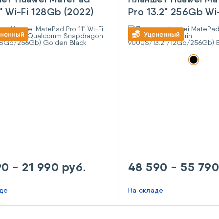
1" Wi-Fi 128Gb (2022)
Pro 13.2" 256Gb Wi-F
lcomm Snapdragon
9000S/13.2"/12Gb
11"/8Gb/256Gb)
Black
n Black
90 - 21 990 руб.
48 590 - 55 790
аде
На складе