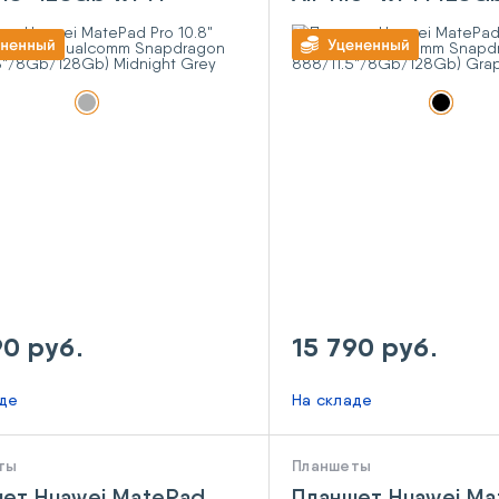
lcomm Snapdragon
(Qualcomm Snapdr
10.8"/8Gb/128Gb)
888/11.5"/8Gb/12
ght Grey
Graphite Black
90 руб.
15 790 руб.
аде
На складе
ты
Планшеты
ет Huawei MatePad
Планшет Huawei M