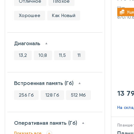
Отличное
Плохое
(Qua
870/
Хорошее
Как Новый
Midni
Диагональ
13,2
10,8
11,5
11
Встроенная память (Гб)
13 7
256 Гб
128 Гб
512 Мб
На скл
Оперативная память (Гб)
Планше
Планш
Показать все