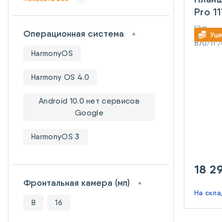
Pro 1
(Qua
Операционная система
870/
Golde
HarmonyOS
Harmony OS 4.0
Android 10.0 нет сервисов
Google
HarmonyOS 3
18 2
Фронтальная камера (мп)
На скл
8
16