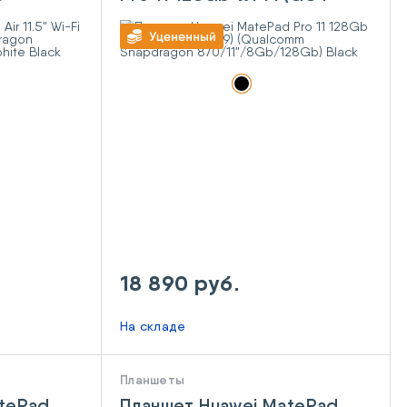
agon
W29) (Qualcomm
8Gb)
Snapdragon
870/11"/8Gb/128Gb) Black
18 890 руб.
На складе
Планшеты
atePad
Планшет Huawei MatePad