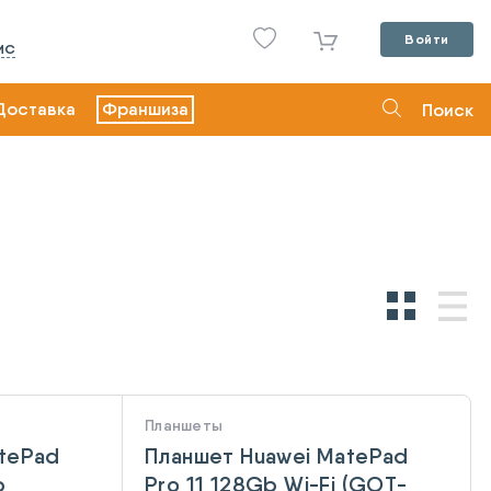
Войти
ИС
Доставка
Франшиза
Поиск
Планшеты
atePad
Планшет Huawei MatePad
b
Pro 11 128Gb Wi-Fi (GOT-