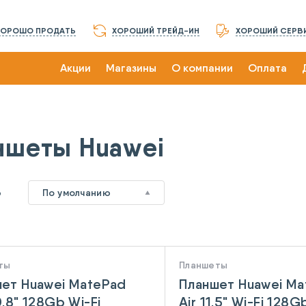
ХОРОШО ПРОДАТЬ
ХОРОШИЙ ТРЕЙД-ИН
ХОРОШИЙ СЕРВ
Акции
Магазины
О компании
Оплата
ншеты Huawei
6
По умолчанию
ты
Планшеты
ет Huawei MatePad
Планшет Huawei M
0.8" 128Gb Wi-Fi
Air 11.5" Wi-Fi 128G