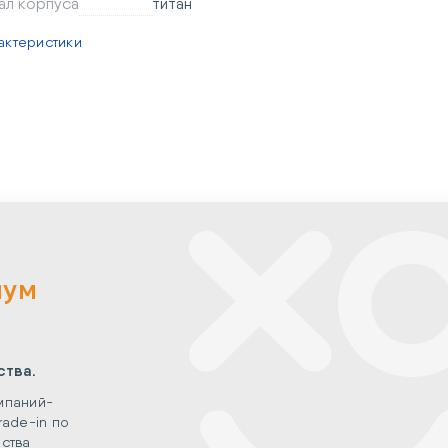
ал корпуса
титан
актеристики
мум
ства.
мпаний-
rade-in по
ства