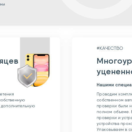
ыми
#КАЧЕСТВО
сяцев
Многоур
уцененн
Нашими специа
етения
Проводим компле
 собственную
собственном авт
и дополнительную
проверки были н
полном объеме. 
проверки и устр
устройства прох
Упаковываем в с