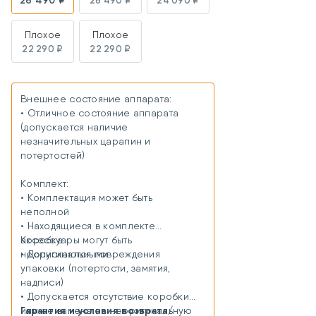
Плохое
Плохое
22 290 ₽
22 290 ₽
Внешнее состояние аппарата:
• Отличное состояние аппарата
(допускается наличие
незначительных царапин и
потертостей)
Комплект:
• Комплектация может быть
неполной
• Находящиеся в комплекте
аксессуары могут быть
Коробка:
неоригинальными
• Допускаются повреждения
упаковки (потертости, замятия,
надписи)
• Допускается отсутствие коробки
Гарантия и условия возврата/
или ее замена на неоригинальную