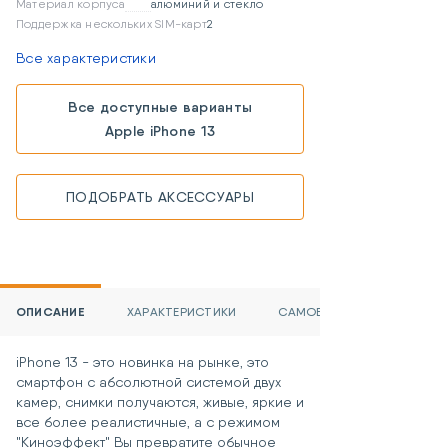
Материал корпуса
алюминий и стекло
Поддержка нескольких SIM-карт
2
Все характеристики
Все доступные варианты
Apple iPhone 13
ПОДОБРАТЬ АКСЕССУАРЫ
ОПИСАНИЕ
ХАРАКТЕРИСТИКИ
САМОВЫВОЗ И ДОСТАВКА
iPhone 13 - это новинка на рынке, это
смартфон с абсолютной системой двух
камер, снимки получаются, живые, яркие и
все более реалистичные, а с режимом
"Киноэффект" Вы превратите обычное