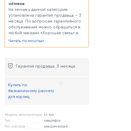
обмена:
На технику данной категории
установлена гарантия продавца – 3
месяца. По вопросам гарантийного
обслуживания можно обращаться в
любой магазин «Хорошая связь» в
любом городе присутствия. В случае
Читать полностью
отсутствия магазина в городе
присутствия, можно сдать товар на
гарантийный ремонт удаленно через
Почту России или курьерскую
Гарантия продавца, 3 месяца
доставку (расходы, связанные с
доставкой товара к продавцу,
осуществляются за счет покупателя
Купить по
и компенсируются продавцом
безналичному расчету
одновременно с возвратом товара
для юрлиц
после гарантийного ремонта).
Модель аккумулятора
Li-Ion
Тип
смартфон
Тип корпуса
классический