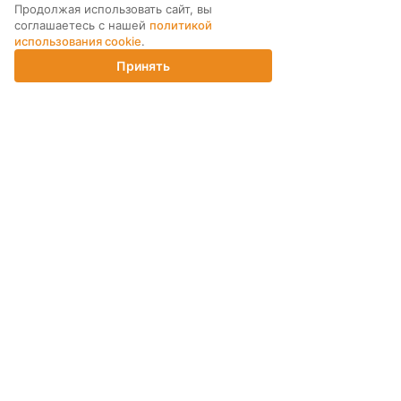
Продолжая использовать сайт, вы
соглашаетесь с нашей
политикой
использования cookie
.
Принять
Главная
Каталог
Корзина
Магазины
Войти
МЫ В СОЦ. СЕТЯХ
ПОДПИСКА НА РАССЫЛКУ
ИНТЕРНЕТ-МАГАЗИН