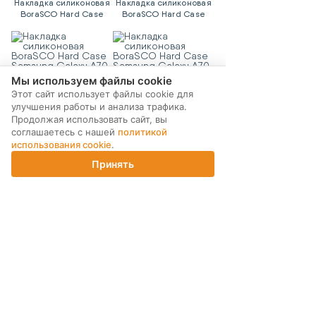
Накладка силиконовая
Накладка силиконовая
BoraSCO Hard Case
BoraSCO Hard Case
Samsung Galaxy A70
Samsung Galaxy A70
Red
Blue
Мы используем файлы cookie
Этот сайт использует файлы cookie для
340 ₽
340 ₽
улучшения работы и анализа трафика.
Продолжая использовать сайт, вы
КУПИТЬ
КУПИТЬ
соглашаетесь с нашей
политикой
использования cookie
.
Накладка силиконовая
Накладка силиконовая
BoraSCO Samsung
BoraSCO Samsung
Принять
Galaxy A21 Clear
Galaxy A21s Clear
Главная
Каталог
Корзина
Магазины
Войти
340 ₽
340 ₽
КУПИТЬ
КУПИТЬ
Показать еще
24